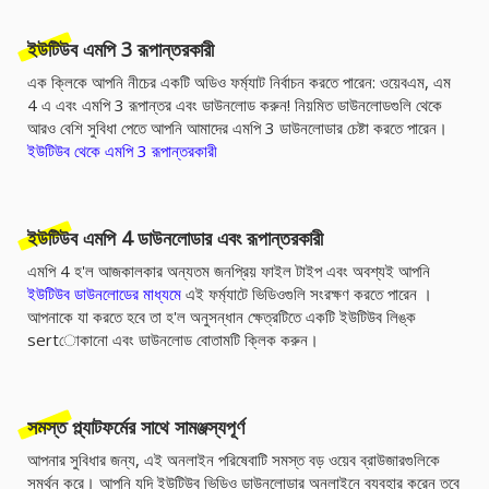
ইউটিউব এমপি 3 রূপান্তরকারী
এক ক্লিকে আপনি নীচের একটি অডিও ফর্ম্যাট নির্বাচন করতে পারেন: ওয়েবএম, এম
4 এ এবং এমপি 3 রূপান্তর এবং ডাউনলোড করুন! নিয়মিত ডাউনলোডগুলি থেকে
আরও বেশি সুবিধা পেতে আপনি আমাদের এমপি 3 ডাউনলোডার চেষ্টা করতে পারেন।
ইউটিউব থেকে এমপি 3 রূপান্তরকারী
ইউটিউব এমপি 4 ডাউনলোডার এবং রূপান্তরকারী
এমপি 4 হ'ল আজকালকার অন্যতম জনপ্রিয় ফাইল টাইপ এবং অবশ্যই আপনি
ইউটিউব ডাউনলোডের মাধ্যমে
এই ফর্ম্যাটে ভিডিওগুলি সংরক্ষণ করতে পারেন ।
আপনাকে যা করতে হবে তা হ'ল অনুসন্ধান ক্ষেত্রটিতে একটি ইউটিউব লিঙ্ক
sertোকানো এবং ডাউনলোড বোতামটি ক্লিক করুন।
সমস্ত প্ল্যাটফর্মের সাথে সামঞ্জস্যপূর্ণ
আপনার সুবিধার জন্য, এই অনলাইন পরিষেবাটি সমস্ত বড় ওয়েব ব্রাউজারগুলিকে
সমর্থন করে। আপনি যদি ইউটিউব ভিডিও ডাউনলোডার অনলাইনে ব্যবহার করেন তবে