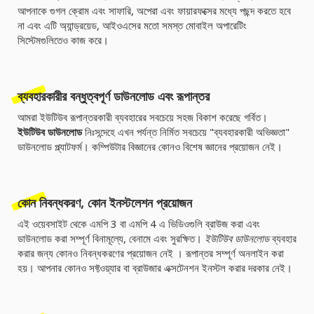
আপনাকে গুগল ক্রোম এবং সাফারি, অপেরা এবং ফায়ারফক্সের মধ্যে পছন্দ করতে হবে
না এবং এটি অ্যান্ড্রয়েড, আইওএসের মতো সমস্ত মোবাইল অপারেটিং
সিস্টেমগুলিতেও কাজ করে।
ব্যবহারকারীর বন্ধুত্বপূর্ণ ডাউনলোড এবং রূপান্তর
আমরা ইউটিউব রূপান্তরকারী ব্যবহারের সবচেয়ে সহজ বিকাশ করেছে গর্বিত।
ইউটিউব ডাউনলোড
নিঃসন্দেহে এখন পর্যন্ত নির্মিত সবচেয়ে "ব্যবহারকারী অভিজ্ঞতা"
ডাউনলোড প্ল্যাটফর্ম। কম্পিউটার বিজ্ঞানের কোনও বিশেষ জ্ঞানের প্রয়োজন নেই।
কোন নিবন্ধকরণ, কোন ইনস্টলেশন প্রয়োজন
এই ওয়েবসাইট থেকে এমপি 3 বা এমপি 4 এ ভিডিওগুলি ব্রাউজ করা এবং
ডাউনলোড করা সম্পূর্ণ বিনামূল্যে, বেনামে এবং সুরক্ষিত।
ইউটিউব ডাউনলোড
ব্যবহার
করার জন্য কোনও নিবন্ধকরণের প্রয়োজন নেই । রূপান্তর সম্পূর্ণ অনলাইন করা
হয়। আপনার কোনও সফ্টওয়্যার বা ব্রাউজার এক্সটেনশন ইনস্টল করার দরকার নেই।