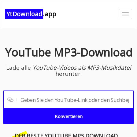
YtDownload
.app
Navig
umsch
YouTube MP3-Download
Lade alle
YouTube-Videos als MP3-Musikdatei
herunter!
Konvertieren
DER BESTE
YOUTUBE MP3 DOWNLOAD