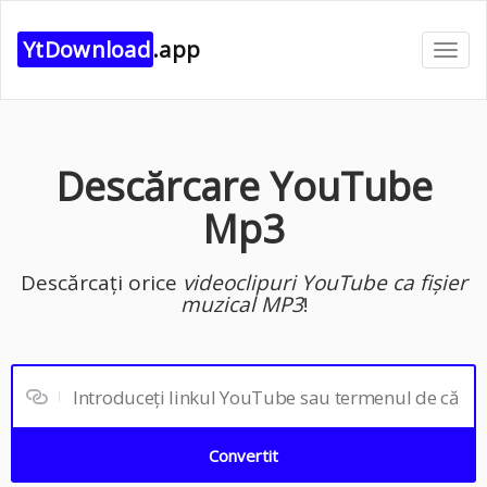
YtDownload
.app
Comu
navig
Descărcare YouTube
Mp3
Descărcați orice
videoclipuri YouTube ca fișier
muzical MP3
!
Convertit