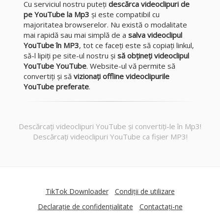
Cu serviciul nostru puteți
descărca videoclipuri de
pe YouTube la Mp3
și este compatibil cu
majoritatea browserelor. Nu există o modalitate
mai rapidă sau mai simplă de a
salva videoclipul
YouTube în MP3
, tot ce faceți este să copiați linkul,
să-l lipiți pe site-ul nostru și
să obțineți videoclipul
YouTube YouTube
. Website-ul vă permite să
convertiți și să
vizionați offline videoclipurile
YouTube preferate
.
Descărcați videoclipuri YouTube și convertiți-le în Mp3!
Descărcați videoclipuri YouTube ca fișier MP3!
TikTok Downloader
Condiţii de utilizare
Declarație de confidențialitate
Contactați-ne