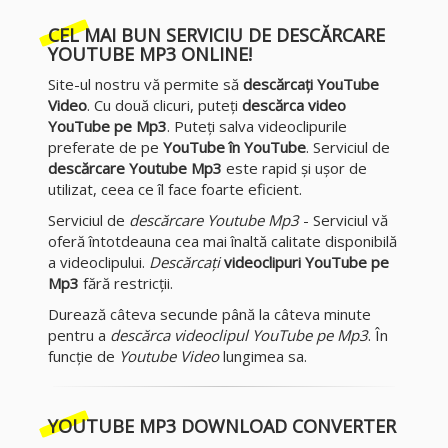
CEL MAI BUN SERVICIU DE
DESCĂRCARE
YOUTUBE MP3
ONLINE!
Site-ul nostru vă permite să
descărcați YouTube
Video
. Cu două clicuri, puteți
descărca video
YouTube pe Mp3
. Puteți salva videoclipurile
preferate de pe
YouTube în YouTube
. Serviciul de
descărcare Youtube Mp3
este rapid și ușor de
utilizat, ceea ce îl face foarte eficient.
Serviciul de
descărcare Youtube Mp3
- Serviciul vă
oferă întotdeauna cea mai înaltă calitate disponibilă
a videoclipului.
Descărcați
videoclipuri YouTube pe
Mp3
fără restricții.
Durează câteva secunde până la câteva minute
pentru a
descărca videoclipul YouTube pe Mp3
. În
funcție de
Youtube Video
lungimea sa.
YOUTUBE MP3 DOWNLOAD CONVERTER