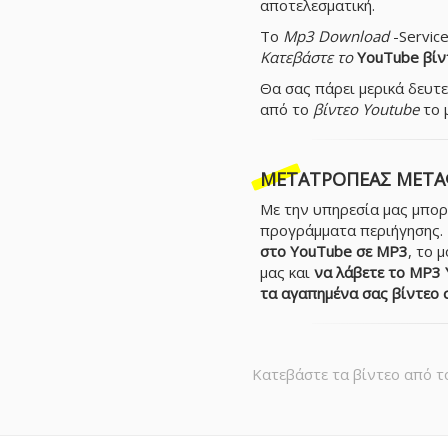
αποτελεσματική.
Το
Mp3 Download
-Servic
Κατεβάστε το
YouTube βίν
Θα σας πάρει μερικά δευτ
από το
βίντεο Youtube
το 
ΜΕΤΑΤΡΟΠΈΑΣ ΜΕΤΑ
Με την υπηρεσία μας μπορ
προγράμματα περιήγησης.
στο YouTube σε MP3
, το 
μας και
να λάβετε το MP3 
τα αγαπημένα σας βίντεο 
Κατεβάστε τα βίντεο από τ