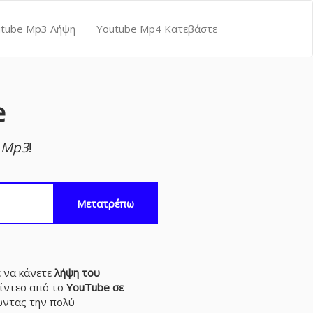
tube Mp3 Λήψη
Youtube Mp4 Κατεβάστε
e
ς Mp3
!
Μετατρέπω
ε να κάνετε
λήψη του
βίντεο από το
YouTube σε
τώντας την πολύ