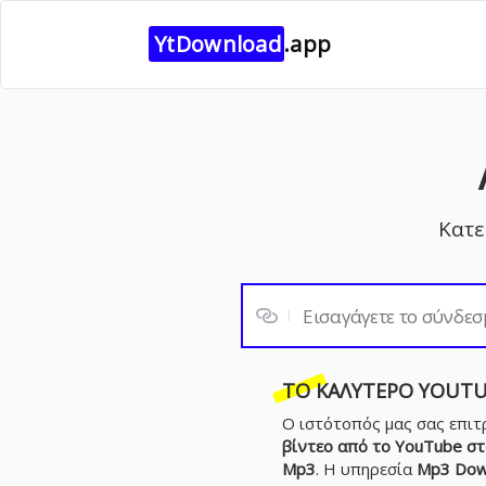
YtDownload
.app
Κατε
ΤΟ ΚΑΛΎΤΕΡΟ
YOUTU
Ο ιστότοπός μας σας επιτ
βίντεο από το YouTube σ
Mp3
. Η υπηρεσία
Mp3 Dow