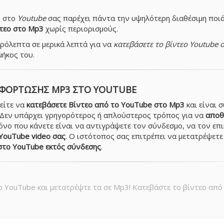
e στο
Youtube
σας παρέχει πάντα την υψηλότερη διαθέσιμη ποιό
τεο στο Mp3
χωρίς περιορισμούς.
ερόλεπτα σε μερικά λεπτά για να
κατεβάσετε το βίντεο Youtube 
μήκος του.
ΦΌΡΤΩΣΗΣ MP3 ΣΤΟ YOUTUBE
είτε να
κατεβάσετε Βίντεο από το YouTube στο Mp3
και είναι 
 Δεν υπάρχει γρηγορότερος ή απλούστερος τρόπος για να
αποθ
μόνο που κάνετε είναι να αντιγράψετε τον σύνδεσμο, να τον επ
YouTube video σας
. Ο ιστότοπος σας επιτρέπει να μετατρέψετε
στο YouTube εκτός σύνδεσης
.
ο YouTube και μετατρέψτε τα σε Mp3! Κατεβάστε το βίντεο από